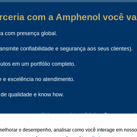
ceria com a Amphenol você vai
a com presença global.
ransmite confiabilidade e segurança aos seus clientes).
tos em um portfólio completo.
e e excelência no atendimento.
 de qualidade e know how.
empresas mundiais em projetos, fabricação e comercia
xão elétricos, eletrônicos e de fibra ótica, além de cabos
melhorar o desempenho, analisar como você interage em nosso sit