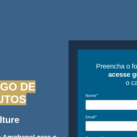
Preencha o fo
acesse g
o c
GO DE
Nome*
UTOS
Email*
lture