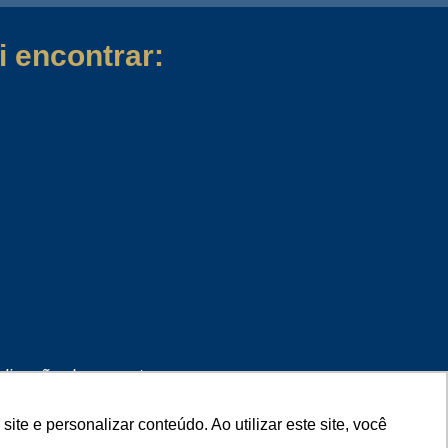
 encontrar:
lização de conectores e
 tipo flat e coaxiais.
e e personalizar conteúdo. Ao utilizar este site, você