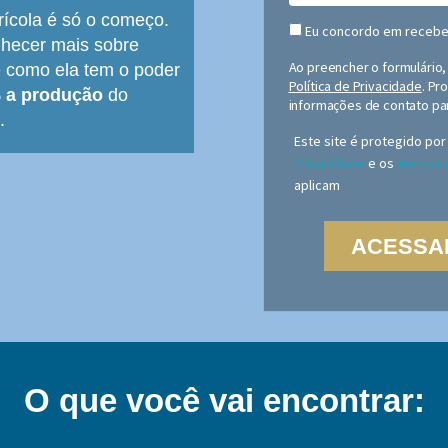
rícola é só o começo.
Eu concordo em recebe
nhecer mais sobre
Ao preencher o formulário
 como ela tem o poder
Política de Privacidade
.
Pro
% a produção
do
informações de contato par
.
Este site é protegido po
Privacidade
e os
Termos 
aplicam
ACESSA
O que você vai encontrar: