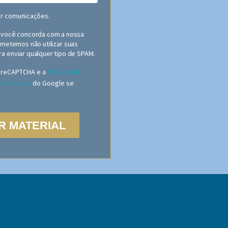
r comunicações.
, você concorda com a nossa
metemos não utilizar suas
a enviar qualquer tipo de SPAM.
r reCAPTCHA e a
Política de
de Serviço
do Google se
R MATERIAL